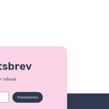
tsbrev
er månad.
Prenumerera