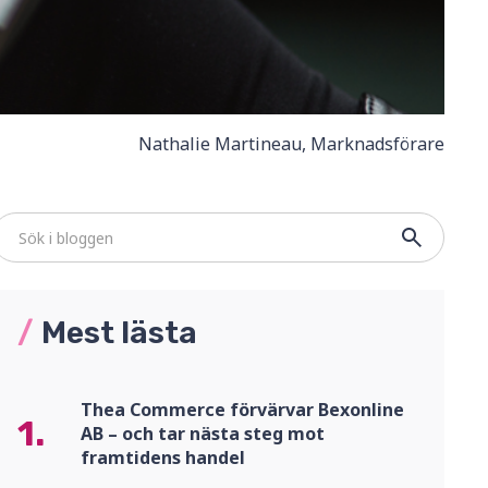
Nathalie Martineau, Marknadsförare
/
Mest lästa
Thea Commerce förvärvar Bexonline
1.
AB – och tar nästa steg mot
framtidens handel