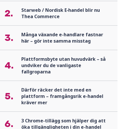
Starweb / Nordisk E‑handel blir nu
2.
Thea Commerce
Många växande e-handlare fastnar
3.
här – gör inte samma misstag
Plattformsbyte utan huvudvärk – så
4.
undviker du de vanligaste
fallgroparna
Därför räcker det inte med en
5.
plattform – framgångsrik e-handel
kräver mer
3 Chrome-tillägg som hjälper dig att
6.
öka tillgängligheten i din e-handel