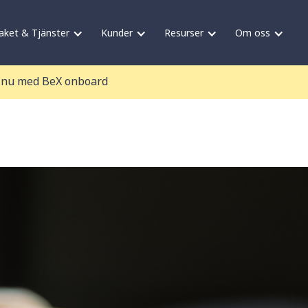
aket & Tjänster
Kunder
Resurser
Om oss
-
nu med BeX onboard