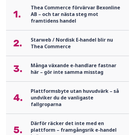
Thea Commerce förvärvar Bexonline
1.
AB – och tar nästa steg mot
framtidens handel
Starweb / Nordisk E‑handel blir nu
2.
Thea Commerce
Många växande e-handlare fastnar
3.
här – gör inte samma misstag
Plattformsbyte utan huvudvärk – så
4.
undviker du de vanligaste
fallgroparna
Därför räcker det inte med en
5.
plattform – framgångsrik e-handel