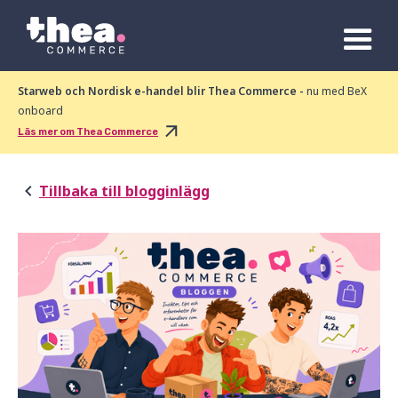
Starweb och Nordisk e-handel blir Thea Commerce -
nu med BeX
onboard
Läs mer om Thea Commerce
Tillbaka till blogginlägg