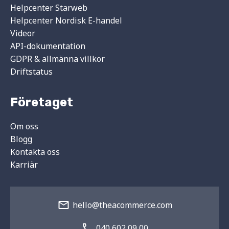
Helpcenter Starweb
Helpcenter Nordisk E-handel
Videor
API-dokumentation
GDPR & allmänna villkor
Driftstatus
Företaget
Om oss
Blogg
Kontakta oss
Karriär
hello@theacommerce.com
040 602 09 00