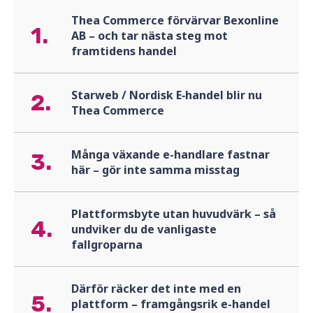
Thea Commerce förvärvar Bexonline
1.
AB – och tar nästa steg mot
framtidens handel
Starweb / Nordisk E‑handel blir nu
2.
Thea Commerce
Många växande e-handlare fastnar
3.
här – gör inte samma misstag
Plattformsbyte utan huvudvärk – så
4.
undviker du de vanligaste
fallgroparna
Därför räcker det inte med en
5.
plattform – framgångsrik e-handel