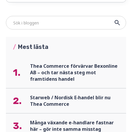
/
Mest lästa
Thea Commerce förvärvar Bexonline
1.
AB – och tar nästa steg mot
framtidens handel
Starweb / Nordisk E‑handel blir nu
2.
Thea Commerce
Många växande e-handlare fastnar
3.
här – gör inte samma misstag