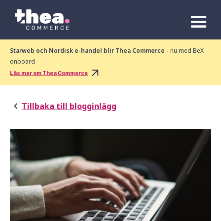
Starweb och Nordisk e-handel blir Thea Commerce -
nu med BeX
onboard
Läs mer om Thea Commerce
Tillbaka till blogginlägg