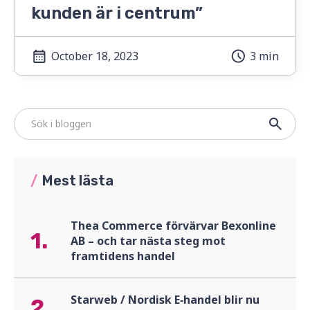
kunden är i centrum”
October 18, 2023
3 min
/
Mest lästa
Thea Commerce förvärvar Bexonline
1.
AB – och tar nästa steg mot
framtidens handel
Starweb / Nordisk E‑handel blir nu
2.