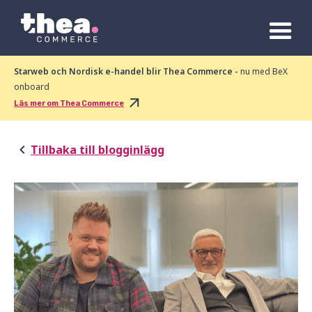
Starweb och Nordisk e-handel blir Thea Commerce -
nu med BeX
onboard
Läs mer om Thea Commerce
Tillbaka till blogginlägg