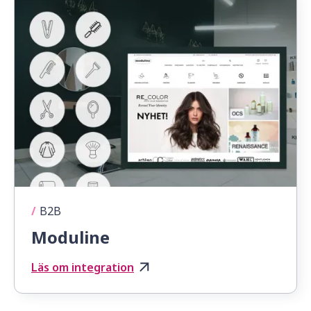
/
B2B
Moduline
Läs om integration