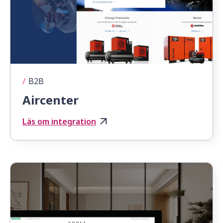
/
B2B
Aircenter
Läs om integration