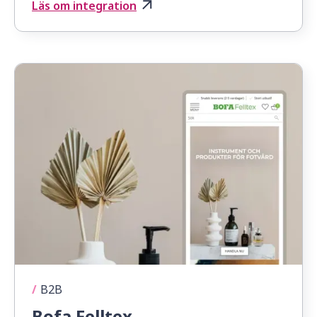
Läs om integration
/
B2B
Bofa Felltex