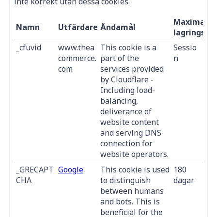
inte korrekt utan dessa cookies.
Maximal
Namn
Utfärdare
Ändamål
lagringstid
_cfuvid
www.thea
This cookie is a
Sessio
commerce.
part of the
n
com
services provided
by Cloudflare -
Including load-
balancing,
deliverance of
website content
and serving DNS
connection for
website operators.
_GRECAPT
Google
This cookie is used
180
CHA
to distinguish
dagar
between humans
and bots. This is
beneficial for the