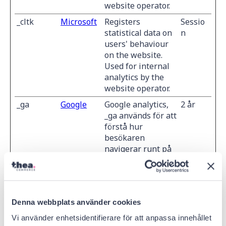
website operator.
_cltk
Microsoft
Registers
Sessio
statistical data on
n
users' behaviour
on the website.
Used for internal
analytics by the
website operator.
_ga
Google
Google analytics,
2 år
_ga används för att
förstå hur
besökaren
navigerar runt på
webbplatsen
_ga_#
Google
Used to send data
2 år
to Google Analytics
about the visitor's
Denna webbplats använder cookies
device and
Vi använder enhetsidentifierare för att anpassa innehållet
behavior. Tracks