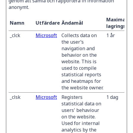
genom att samla och rapportera in information
anonymt.
Maximal
Namn
Utfärdare
Ändamål
lagringstid
_clck
Microsoft
Collects data on
1 år
the user’s
navigation and
behavior on the
website. This is
used to compile
statistical reports
and heatmaps for
the website owner.
_clsk
Microsoft
Registers
1 dag
statistical data on
users' behaviour
on the website.
Used for internal
analytics by the