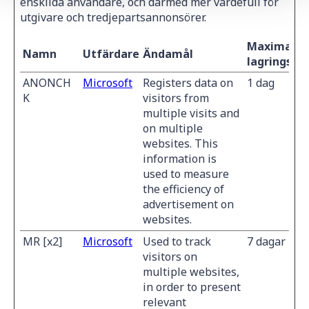
enskilda användare, och därmed mer värdefull för
utgivare och tredjepartsannonsörer.
Maximal
Namn
Utfärdare
Ändamål
lagringstid
ANONCH
Microsoft
Registers data on
1 dag
K
visitors from
multiple visits and
on multiple
websites. This
information is
used to measure
the efficiency of
advertisement on
websites.
MR [x2]
Microsoft
Used to track
7 dagar
visitors on
multiple websites,
in order to present
relevant