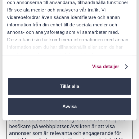
och annonserna till användarna, tillhandahålla funktioner
the visitor across
devices and
för sociala medier och analysera vår trafik. Vi
marketing
vidarebefordrar även sådana identifierare och annan
channels.
information från din enhet till de sociala medier och
annons- och analysföretag som vi samarbetar med.
c.gif
Microsoft
Collects data on
Sessio
Dessa kan i sin tur kombinera informationen med annan
the user’s
n
navigation and
information som du har tillhandahållit eller som de har
behavior on the
samlat in när du har använt deras tjänster.
website. This is
Visa detaljer
used to compile
statistical reports
and heatmaps for
Tillåt alla
the website owner.
Avvisa
Marknadsföring (7)
Cookies för marknadsföring används för att spåra
besökare på webbplatser. Avsikten är att visa
annonser som är relevanta och engagerande för