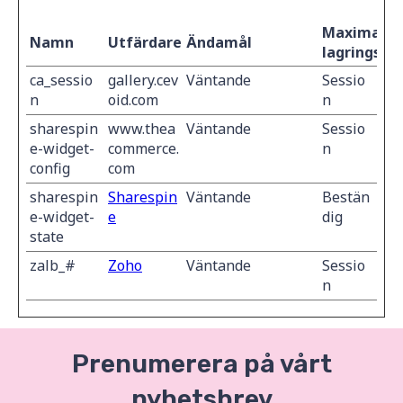
Maximal
Namn
Utfärdare
Ändamål
lagringstid
ca_sessio
gallery.cev
Väntande
Sessio
n
oid.com
n
sharespin
www.thea
Väntande
Sessio
e-widget-
commerce.
n
config
com
sharespin
Sharespin
Väntande
Bestän
e-widget-
e
dig
state
zalb_#
Zoho
Väntande
Sessio
n
Prenumerera på vårt
nyhetsbrev